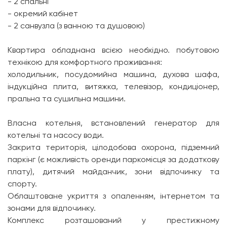
- 2 спальні
- окремий кабінет
- 2 санвузла (з ванною та душовою)
Квартира обладнана всією необхідно. побутовою
технікою для комфортного проживання:
холодильник, посудомийна машина, духова шафа,
індукційна плита, витяжка, телевізор, кондиціонер,
пральна та сушильна машини.
Власна котельня, встановлений генератор для
котельні та насосу води.
Закрита територія, цілодобова охорона, підземний
паркінг (є можливість оренди паркомісця за додаткову
плату), дитячий майданчик, зони відпочинку та
спорту.
Облаштоване укриття з опаленням, інтернетом та
зонами для відпочинку.
Комплекс розташований у престижному