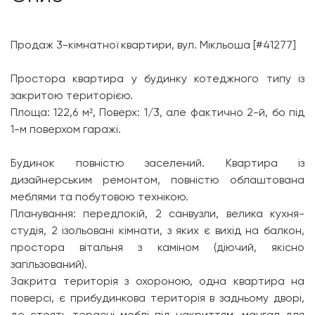
Продаж 3-кімнатної квартири, вул. Мікльоша [#41277]
Простора квартира у будинку котеджного типу із
закритою територією.
Площа: 122,6 м², Поверх: 1/3, але фактично 2-й, бо під
1-м поверхом гаражі.
Будинок повністю заселений. Квартира із
дизайнерським ремонтом, повністю облаштована
меблями та побутовою технікою.
Планування: передпокій, 2 санвузли, велика кухня-
студія, 2 ізольовані кімнати, з яких є вихід на балкон,
простора вітальня з каміном (діючий, якісно
загільзований).
Закрита територія з охороною, одна квартира на
поверсі, є прибудинкова територія в задньому дворі,
де стоять терасні меблі під накриттям, мангал для