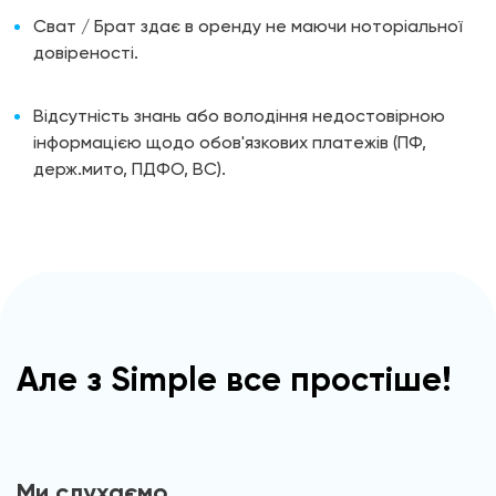
Сват / Брат здає в оренду не маючи ноторіальної
довіреності.
Відсутність знань або володіння недостовірною
інформацією щодо обов'язкових платежів (ПФ,
держ.мито, ПДФО, ВС).
Але з Simple все простіше!
Ми слухаємо