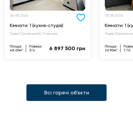
06.08.2026
05.08.2026
Кімнати: 1 (кухня-студія)
Кімнати: 1 (к
Львів (Сихівський), Угорська
Львів (Залізнич
Площа:
Поверх:
Площа:
Пове
6 897 500 грн
48.00м²
3/6
26.90м²
7/12
Всі гарячі об'єкти