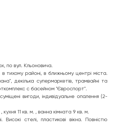
х, по вул. Кльоновича.
в тихому районі, в ближньому центрі міста.
ана", декілька супермаркетів, трамвайні та
порткомплекс с басейном "Євроспорт".
уміщені вигоди, індивідуальне опалення (2-
, кухня 11 кв. м. , ванна кімната 9 кв. м.
і. Високі стелі, пластикові вікна. Повністю