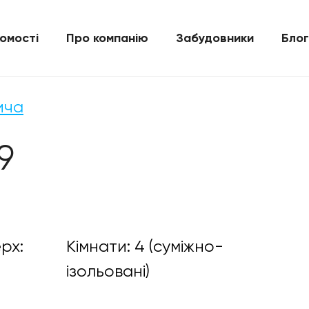
омості
Про компанію
Забудовники
Блог
ича
9
рх:
Кімнати: 4 (суміжно-
ізольовані)